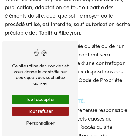
publication, adaptation de tout ou partie des
éléments du site, quel que soit le moyen ou le
procédé utilisé, est interdite, sauf autorisation écrite
préalable de : Tabitha Ribeyron.
Toute exploitation non autorisée du site ou de l’un
quelconque des éléments qu’il contient sera
considérée comme constitutive d’une contrefaçon
Ce site utilise des cookies et
et poursuivie conformément aux dispositions des
vous donne le contrôle sur
ceux que vous souhaitez
articles L.335-2 et suivants du Code de Propriété
activer
Intellectuelle.
Tout accepter
6. LIMITATIONS DE RESPONSABILITÉ.
Tabitha Ribeyron ne pourra être tenue responsable
Tout refuser
des dommages directs et indirects causés au
Personnaliser
matériel de l’utilisateur, lors de l’accès au site
tabitha-naturopathe.fr, et résultant soit de